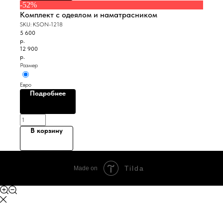
-52%
Комплект с одеялом и наматрасником
SKU:
KSON-1218
5 600
р.
12 900
р.
Размер
Евро
Подробнее
В корзину
Tilda
Made on