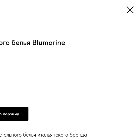
ого белья Blumarine
в корзину
стельного белья итальянского бренда