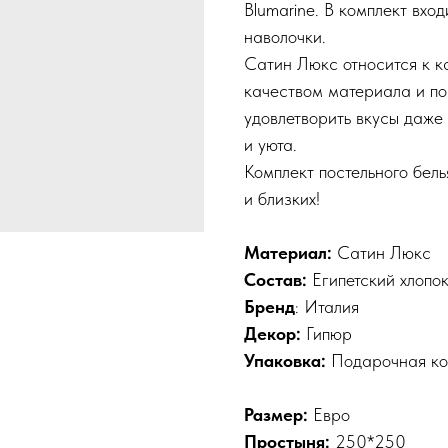
Blumarine. В комплект вход
наволочки.
Сатин Люкс относится к к
качеством материала и по
удовлетворить вкусы даже
и уюта.
Комплект постельного бел
и близких!
Материал:
Сатин Люкс
Состав:
Египетский хлопо
Бренд
: Италия
Декор:
Гипюр
Упаковка:
Подарочная ко
Размер:
Евро
Простыня:
250*250