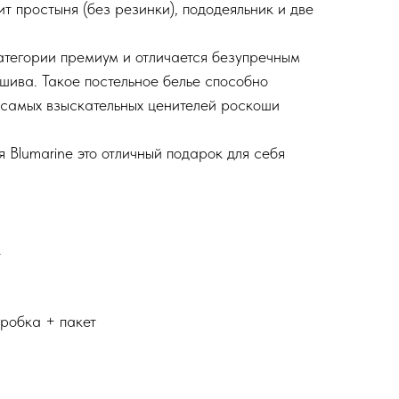
ит простыня (без резинки), пододеяльник и две
атегории премиум и отличается безупречным
шива. Такое постельное белье способно
 самых взыскательных ценителей роскоши
ья
Blumarine
это отличный подарок для себя
к
робка + пакет