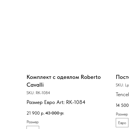
Комплект с одеялом Roberto
Пост
Cavalli
SKU:
L
SKU:
RK-1084
Tence
Размер Евро Art: RK-1084
14 500
21 900
р.
43 000
р.
Размер
Размер
Евро