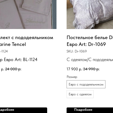
лект с пододеяльником
Постельное белье Di
arine Tencel
Евро Art: Dr-1069
-1124
SKU:
Dr-1069
р Евро Art: BL-1124
С одеялом/С пододеяль
р.
24 000
р.
17 900
р.
34 990
р.
Размер
Евро с пододеяльником
Евро с одеялом
дробнее
Подробнее