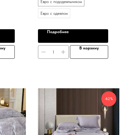
Евро с пододеяльником
Евро с одеялом
Подробнее
ину
В корзину
-62%