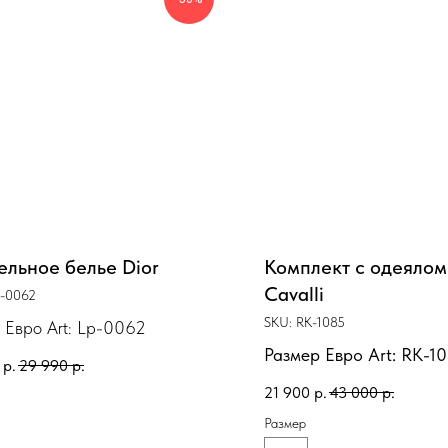
ельное белье Dior
Комплект с одеялом
Cavalli
p-0062
SKU:
RK-1085
l Евро Art: Lp-0062
Размер Евро Art: RK-1
р.
29 990
р.
21 900
р.
43 000
р.
Размер