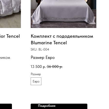
or Tencel
Комплект с пододеяльником
Blumarine Tencel
SKU:
BL-004
ником
Размер Евро
13 500
р.
36 000
р.
Размер
Евро
Подробнее