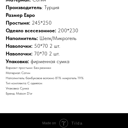
Производитель
: Турция
Размер Евро
Простыня:
245*250
Одеяло всесезонное:
200*230
Наполнитель:
Шелк/Микрогель
Наволочки:
50*70 2 шт.
Наволочки:
70*70 2 шт.
Упаковка:
фирменная сумка
Вариант простыни: Без резинки
Материал: Сатин
Наполнитель: бамбуковое волокно 81% микрогель 19%
Тип комплекта: С одеялом
Упаковка: Сумка
Бренд: Maison D`or
Tilda
Made on