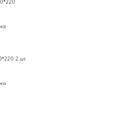
0*220
мка
0*220 2 шт.
мка