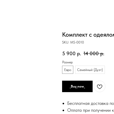
Комплект с одеяло
SKU:
MS-0010
5 900
р.
14 000
р.
Размер
Евро
Семейный (Дуэт)
_Buy_now_
Бесплатная доставка по
Оплата при получении к